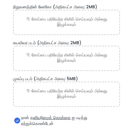
நிறுவனத்தின் லோகோ
(அதிகபட்ச அளவு: 2MB)
சுயவிவர படம்
(அதிகபட்ச அளவு: 2MB)
முகப்பு படம்
(அதிகபட்ச அளவு: 5MB)
நான்
தனியுரிமைக் கொள்கை
ஐ படித்து
ஏற்றுக்கொண்டேன்